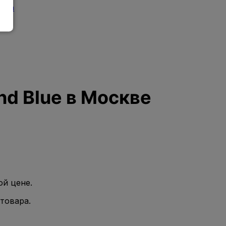
тана
end Blue в Москве
ой цене.
товара.