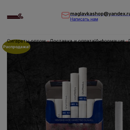
Перейти
к
maglavkashop@yandex.r
содержимому
Написать нам
Сигареты оптом
Доставка и оплата
Информация
Распродажа!